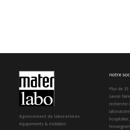
notre soc
Plus de 35 
savoir-fair
recherche 
laboratoir
Agencement de laboratoires
hospitalier,
équipements & mobiliers
l’enseigne