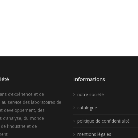
iété
informations
ans d’expérience et de
notre société
e au service des laboratoires de
catalogue
et développement, des
es d’analyse, du monde
politique de confidentialité
 de l’industrie et de
ment
mentions légales