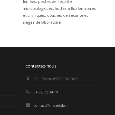
fumées, postes de sécurité
microbiologiques, hottes à flux laminaires
et chimiques, douches de sécurité et
sièges de laboratoire.
contactez-nous
ZI le Recou 69520 GRIGNY
04 72 72 04 19
contact@materlabo.fr